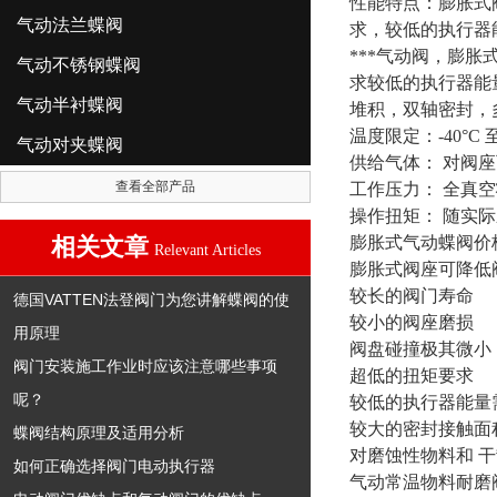
性能特点：膨胀式
气动法兰蝶阀
求，较低的执行器
***气动阀，膨
气动不锈钢蝶阀
求较低的执行器能
气动半衬蝶阀
堆积，双轴密封，
温度限定：-40°C
气动对夹蝶阀
供给气体： 对阀座
查看全部产品
工作压力： 全真空
操作扭矩： 随实
相关文章
膨胀式气动蝶阀价格
Relevant Articles
膨胀式阀座可降低
较长的阀门寿命
德国VATTEN法登阀门为您讲解蝶阀的使
较小的阀座磨损
用原理
阀盘碰撞极其微小
阀门安装施工作业时应该注意哪些事项
超低的扭矩要求
呢？
较低的执行器能量
较大的密封接触面
蝶阀结构原理及适用分析
对磨蚀性物料和 
如何正确选择阀门电动执行器
气动常温物料耐磨