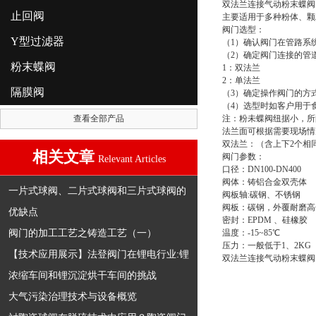
双法兰连接气动粉末蝶阀
止回阀
主要适用于多种粉体、颗
阀门选型：
Y型过滤器
（1）确认阀门在管路系
（2）确定阀门连接的管
粉末蝶阀
1：双法兰
2：单法兰
隔膜阀
（3）确定操作阀门的方
（4）选型时如客户用于
查看全部产品
注：粉未蝶阀纽据小，所
法兰面可根据需要现场情
双法兰：（含上下2个相
相关文章
阀门参数：
Relevant Articles
口径：DN100-DN400
阀体：铸铝合金双壳体
一片式球阀、二片式球阀和三片式球阀的
阀板轴:碳钢、不锈钢
阀板：碳钢，外覆耐磨高分
优缺点
密封：EPDM 、硅橡胶
阀门的加工工艺之铸造工艺（一）
温度：-15~85℃
压力：一般低于1、2KG
【技术应用展示】法登阀门在锂电行业:锂
双法兰连接气动粉末蝶阀
浓缩车间和锂沉淀烘干车间的挑战
大气污染治理技术与设备概览