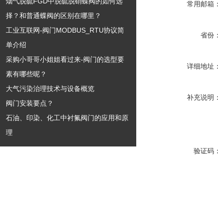
烟气脱硫FGD中脱硫脱硝蝶阀的如何选
常用邮箱
择？和普通蝶阀的区别在哪里？
工业互联网-阀门MODBUS_RTU协议简
省份
单介绍
采购小哥哥小姐姐看过来-阀门的选型要
详细地址
素有哪些呢？
大气污染治理技术与设备概览
补充说明
阀门安装要点？
石油、印染、化工中衬氟阀门的应用和原
理
验证码