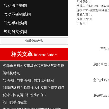
尺寸参数：
气动法兰蝶阀
常规口径:DN150、DN200
连接尺寸=法兰标准涵盖国
气动不锈钢蝶阀
美标ANSI ，
欧标DIN/EN
气动半衬蝶阀
日标JIS.
气动对夹蝶阀
查看全部产品
产品
相关文章
Relevant Articles
您的单位
气动角座阀的应用场合和不锈钢气动角座
阀结构特点
您的姓名
气动阀门与电动阀门的对比和区别
衬陶瓷球阀在脱硫技术中应用？陶瓷阀门
优势？陶瓷阀门性价比如何？
联系电话
阀门的手动装置