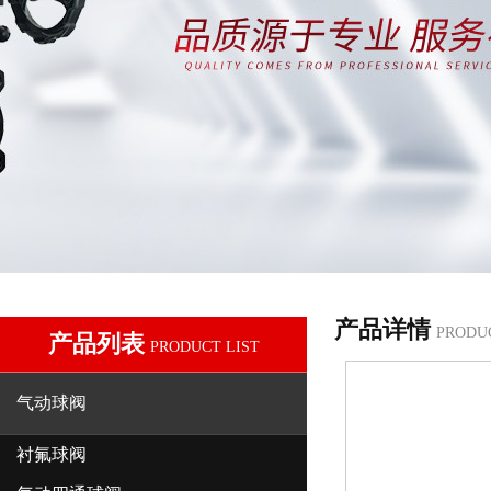
产品详情
PRODU
产品列表
PRODUCT LIST
气动球阀
衬氟球阀