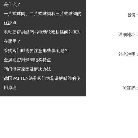
是什么？
一片式球阀、二片式球阀和三片式球阀的
省份
优缺点
电动硬密封蝶阀与电动软密封蝶阀的区别
详细地址
在哪里？
采购阀门时需要注意那些事项呢？
补充说明
金属硬密封蝶阀结构特点
阀门泄露原因及解决办法
德国VATTEN法登阀门为您讲解蝶阀的使
用原理
验证码