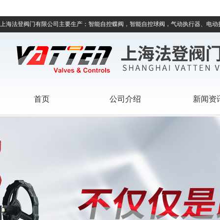
上海法登阀门有限公司主要生产：智能自控蝶阀，智能自控球阀，气动执行器、电动
首页
公司介绍
新闻资