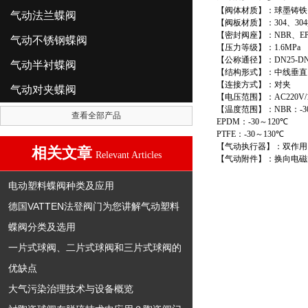
【阀体材质】：球墨铸铁
气动法兰蝶阀
【阀板材质】：
304
、
304
【密封阀座】：
NBR
、
E
气动不锈钢蝶阀
【压力等级】：
1.6MPa
【公称通径】：
DN25-DN
气动半衬蝶阀
【结构形式】：中线垂直
【连接方式】：对夹
气动对夹蝶阀
【电压范围】：
AC220V/
【温度范围】：
NBR
：
-3
查看全部产品
EPDM
：
-30
～
120
℃
PTFE
：
-30
～
130
℃
【气动执行器】：双作用
相关文章
Relevant Articles
【气动附件】：换向电磁
电动塑料蝶阀种类及应用
德国VATTEN法登阀门为您讲解气动塑料
蝶阀分类及选用
一片式球阀、二片式球阀和三片式球阀的
优缺点
大气污染治理技术与设备概览