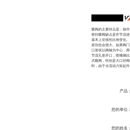
蝶阀的主要特点是：操作
密封蝶阀缺点是作节流使
基本上呈线性比例变化。
差别也会很大。如果阀门
口形状以阀轴为中心，两
节流孔形开口，喷嘴侧比
式蝶阀，特别是大口径阀
时，由于水流动力矩起作
产品
您的单位
您的姓名