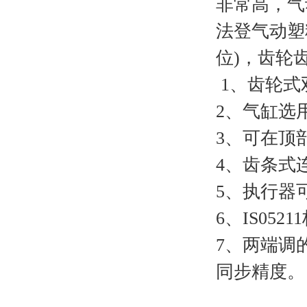
非常高，气
法登
气动塑
位)，齿轮
1、齿轮式
2、气缸选
3、可在顶
4、齿条式
5、执行器
6、IS05
7、两端调
同步精度。