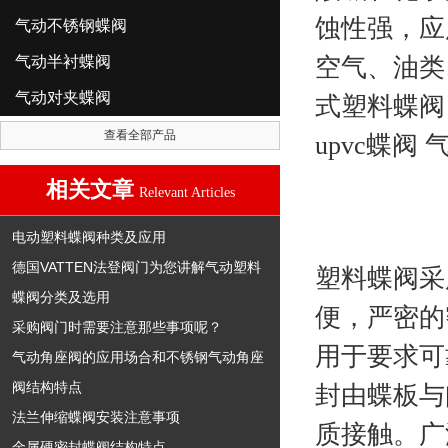
蚀性强，应
气动不锈钢蝶阀
气动半衬蝶阀
空气、油类
气动对夹蝶阀
式塑料蝶阀
查看全部产品
upvc蝶阀
相关文章
Relevant Articles
电动塑料蝶阀种类及应用
德国VATTEN法登阀门为您讲解气动塑料
塑料蝶阀采
蝶阀分类及选用
便，严密的
采购阀门时需要注意那些事项呢？
用于要求可
气动角座阀的应用场合和不锈钢气动角座
阀结构特点
封由蝶板与
法兰伸缩蝶阀安装注意事项
质接触。广
金属硬密封蝶阀结构特点