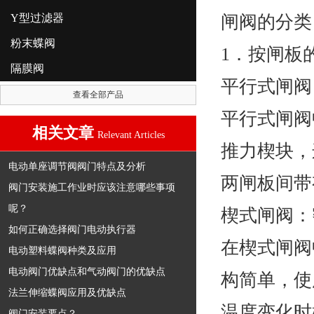
Y型过滤器
闸阀的分类
粉末蝶阀
1．按闸板
隔膜阀
平行式闸阀
查看全部产品
平行式闸阀
相关文章
Relevant Articles
推力楔块，
电动单座调节阀阀门特点及分析
两闸板间带
阀门安装施工作业时应该注意哪些事项
呢？
楔式闸阀：
如何正确选择阀门电动执行器
在楔式闸阀
电动塑料蝶阀种类及应用
电动阀门优缺点和气动阀门的优缺点
构简单，使
法兰伸缩蝶阀应用及优缺点
温度变化时
阀门安装要点？