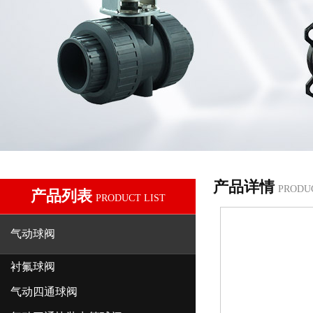
产品详情
PRODU
产品列表
PRODUCT LIST
气动球阀
衬氟球阀
气动四通球阀