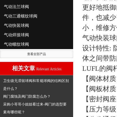
更好地抵御
气动法兰球阀
气动三通螺纹球阀
件，也减少
气动快装球阀
小，维修方
气动焊接球阀
气动快装球
气动螺纹球阀
设计特性: 
查看全部产品
体之间带防
LUFL的
相关文章
Relevant Articles
【阀体材质】
卫生级无滞留球阀和常规球阀的结构区别
【阀板材质】
是什么？
阀门腐蚀及阀门防腐怎么办？
【密封阀座
采购小哥哥小姐姐看过来-阀门的选型要
【压力等级】
素有哪些呢？