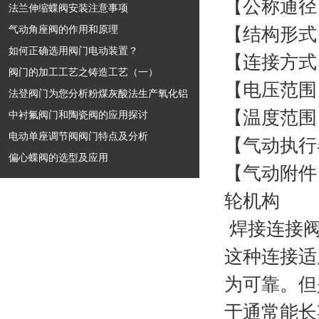
【公称通径】
法兰伸缩蝶阀安装注意事项
气动角座阀的作用和原理
【结构形式
如何正确选用阀门电动装置？
【连接方式
阀门的加工工艺之铸造工艺（一）
【电压范围】：A
法登阀门为您分析粉煤灰酸法生产氧化铝
【温度范围】
中衬氟阀门和陶瓷阀的应用探讨
电动单座调节阀阀门特点及分析
【气动执行
偏心蝶阀的选型及应用
【气动附件
轮机构
焊接连接
这种连接适
为可靠。但
于通常能长