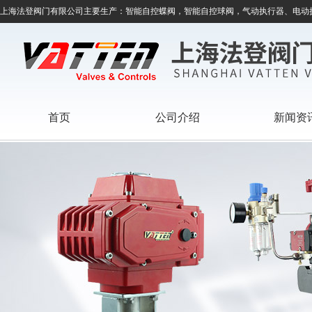
上海法登阀门有限公司主要生产：智能自控蝶阀，智能自控球阀，气动执行器、电动
首页
公司介绍
新闻资