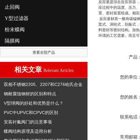
反应釜是综合反应容器，
止回阀
应过程中的温度、压力、
置、密封装置组成。相应
Y型过滤器
反应釜材质一般有碳锰钢
桨式、涡轮式，刮板式，
粉末蝶阀
料密封等密封结构。加热
环境的工艺需要。而且可
隔膜阀
查看全部产品
产品
相关文章
Relevant Articles
您的单位
双相不锈钢2205、2207和C276哈氏合金
钢耐腐蚀钢材的区别和特点
您的姓名
V型球阀的好处和优势是什么？
PVC中UPVC和CPVC的区别
联系电话
安装衬氟阀门的注意事项
蝶阀结构原理及适用分析
常用邮箱