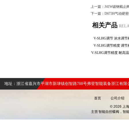
上一篇：
J41W碳钢截止
下一篇：
D673H气动
相关产品
REL
V-SLHG调节 浓水调
V-SLHG调节精度 调
地址：浙江省嘉兴市平湖市新埭镇创智路788号弗登智能装备浙江有限
首页
公司介绍
© 2026 
主营
智能自控蝶阀，智