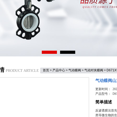
情
首页
>
产品中心
>
气动蝶阀
>
气动对夹蝶阀
> D67
PRODUCT ARTICLE
气动蝶阀山
更新时间： 2026
产品型号：
D6
简单描述
反渗透膜法首
类等微生物的