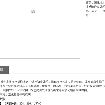
量高，因此海
过反渗透膜处理后
克/升左右。。
阀。
绍
首先是将海水提取上来，进行初步处理，降低海水浊度，防止细菌、藻类等微生物的
海水反渗透膜必须具有高脱盐率，耐腐蚀、耐高压、抗污染等特点，经过反渗透膜处理后的
。。德国VATTEN法登阀门为您提供
气动蝶阀山东海水淡化铝青铜蝴蝶阀
。
东海水淡化铝青铜蝴蝶阀
参数：
】：球墨铸铁、
304
、
316
、
UPVC