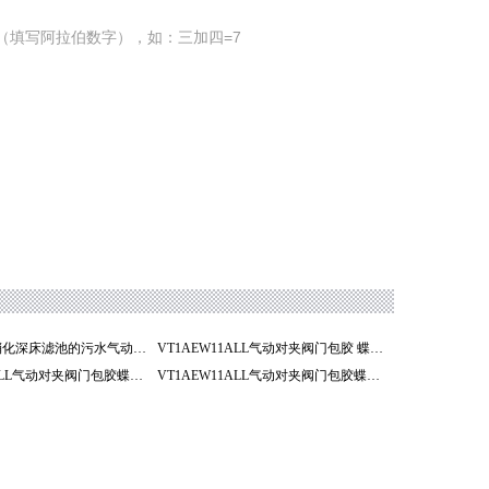
（填写阿拉伯数字），如：三加四=7
D671淄博反硝化深床滤池的污水气动调节蝶阀
VT1AEW11ALL气动对夹阀门包胶 蝶阀 阀门 淄博
VT1AEW11ALL气动对夹阀门包胶蝶阀 阀门 山东阀门
VT1AEW11ALL气动对夹阀门包胶蝶阀 阀门 山东办事处