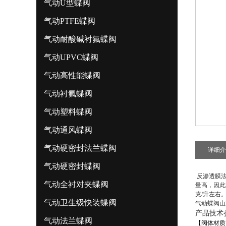
气动U型蝶阀
气动PTFE蝶阀
气动耐酸碱衬氟蝶阀
气动UPVC蝶阀
气动高性能蝶阀
气动衬氟蝶阀
气动塑料蝶阀
气动通风蝶阀
气动硬密封法兰蝶阀
详细介
气动硬密封蝶阀
反渗透膜法
气动全衬对夹蝶阀
量高，因此
克/升左右
气动卫生级快装蝶阀
气动蝶阀山
产品技术
气动法兰蝶阀
【阀体材质