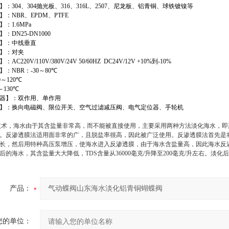
】：
304
、
304
抛光板、
316
、
316L
、
2507
、尼龙板、铝青铜、球铁镀镍等
】：
NBR
、
EPDM
、
PTFE
】：
1.6MPa
】：
DN25-DN1000
】：中线垂直
】：对夹
】：
AC220V/110V/380V/24V 50/60HZ DC24V/12V +10%
到
-10%
】：
NBR
：
-30
～
80
℃
0
～
120
℃
～
130
℃
器】：双作用、单作用
】：换向电磁阀、限位开关、空气过滤减压阀、电气定位器、手轮机
术，海水由于其含盐量非常高，而不能被直接使用，主要采用两种方法淡化海水，即
。反渗透膜法适用面非常的广，且脱盐率很高，因此被广泛使用。反渗透膜法首先是
长，然后用特种高压泵增压，使海水进入反渗透膜，由于海水含盐量高，因此海水反
后的海水，其含盐量大大降低，TDS含量从36000毫克/升降至200毫克/升左右。
产品：
您的单位：