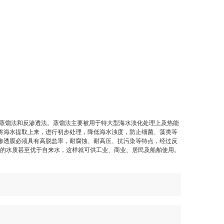
蒸馏法和反渗透法。蒸馏法主要被用于特大型海水淡化处理上及热能
将海水提取上来，进行初步处理，降低海水浊度，防止细菌、藻类等
渗透膜必须具有高脱盐率，耐腐蚀、耐高压、抗污染等特点，经过反
淡化后的水质甚至优于自来水，这样就可供工业、商业、居民及船舶使用。