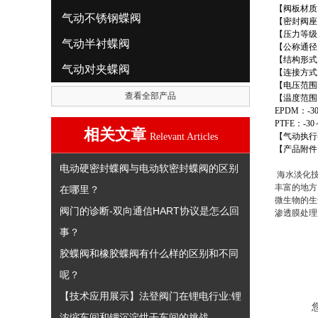
【阀板材质
气动不锈钢蝶阀
【密封阀座
【压力等级
气动半衬蝶阀
【公称通径
【结构形式
气动对夹蝶阀
【连接方式
【电压范围
查看全部产品
【温度范围
EPDM
：
-3
PTFE
：
-30
相关文章
Relevant Articles
【气动执行
【产品附件
电动硬密封蝶阀与电动软密封蝶阀的区别
海水淡化技
丰富的地方
在哪里？
微生物的生
阀门的诊断-双向通信HART协议是怎么回
渗透膜处理
事？
胶蝶阀和橡胶蝶阀有什么样的区别和不同
呢？
【技术应用展示】法登阀门在锂电行业:锂
浓缩车间和锂沉淀烘干车间的挑战