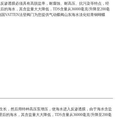
水反渗透膜必须具有高脱盐率，耐腐蚀、耐高压、抗污染等特点，经
的海水，其含盐量大大降低，TDS含量从36000毫克/升降至200毫
德国VATTEN法登阀门为您提供气动蝶阀山东海水淡化铝青铜蝴蝶
生长，然后用特种高压泵增压，使海水进入反渗透膜，由于海水含盐
海水，其含盐量大大降低，TDS含量从36000毫克/升降至200毫