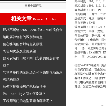
阀体材质：304、316、31
查看全部产品
阀芯材质：304、316、31
阀座材质：PTFE、PPL
球阀结构：一片式、二片
相关文章
连接方式：螺纹、快装卡
Relevant Articles
压力等级：PN63
温度范围：PTFE：-29~+1
双相不锈钢2205、2207和C276哈氏合金
控制方式：手柄、涡轮、
气动执行器：双作用、单
钢耐腐蚀钢材的区别和特点
气动附件 ：电磁阀、限
偏心蝶阀的密封特点及原理
电动执行器：开关型带无源
可 选：可选防爆型电
陶瓷阀优点及应用展望
防爆等级：EX dⅡBT4 EX
电 压：AC220V AC110V 
如何安装阀门呢？阀门安装的要点有哪
些？
德国VATTEN法登阀
电动阀门装置，它由装在
气动角座阀的应用场合和不锈钢气动角座
杆两端分别装有两个离合
各种工作状态。阀门的
阀结构特点
阀门电动装置是实现阀门
如何正确选择阀门电动执行器
种类、装置工作规范及阀
Psi、bar、kg之间如何换算？
工程师阀门的选型要素有哪些呢？