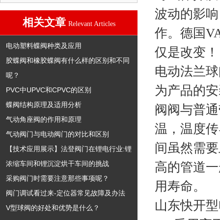
波动的影响
相关文章
Relevant Articles
作。德国V
电动塑料蝶阀种类及应用
仅是改变！
胶蝶阀和橡胶蝶阀有什么样的区别和不同
电动法兰球
呢？
为产品的安
PVC中UPVC和CPVC的区别
蝶阀结构原理及适用分析
阀阀与普通
气动角座阀的作用和原理
温，温度传
气动阀门与电动阀门的对比和区别
间虽然需要
【技术应用展示】法登阀门在锂电行业:锂
浓缩车间和锂沉淀烘干车间的挑战
高的管道一
采购阀门时需要注意那些事项呢？
用寿命。
阀门调试看过来-定位器常见故障及办法
山东快开型
V型球阀的好处和优势是什么？