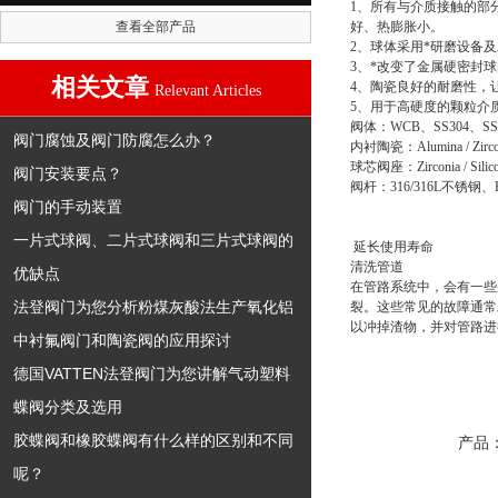
1、所有与介质接触的部
查看全部产品
好、热膨胀小。
2、球体采用*研磨设备
3、*改变了金属硬密封
相关文章
4、陶瓷良好的耐磨性，
Relevant Articles
5、用于高硬度的颗粒介
阀体：WCB、SS304、SS
阀门腐蚀及阀门防腐怎么办？
内衬陶瓷：Alumina / Zirconia
球芯阀座：Zirconia / Silicon
阀门安装要点？
阀杆：316/316L不锈
阀门的手动装置
一片式球阀、二片式球阀和三片式球阀的
延长使用寿命
清洗管道
优缺点
在管路系统中，会有一些
法登阀门为您分析粉煤灰酸法生产氧化铝
裂。这些常见的故障通常
以冲掉渣物，并对管路进
中衬氟阀门和陶瓷阀的应用探讨
德国VATTEN法登阀门为您讲解气动塑料
蝶阀分类及选用
胶蝶阀和橡胶蝶阀有什么样的区别和不同
产品
呢？