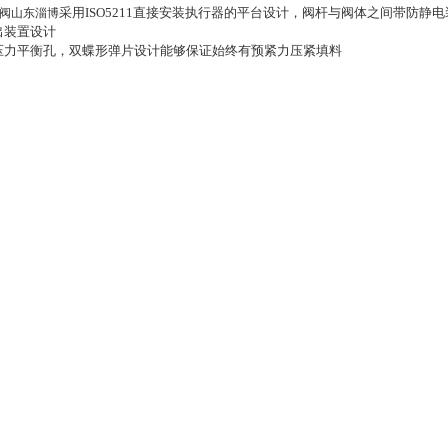
采用ISO5211直接安装执行器的平台设计，阀杆与阀体之间带防静电
阀山东淄博
出装置设计
压力平衡孔，双蝶形弹片设计能够保证始终有预紧力压紧填料