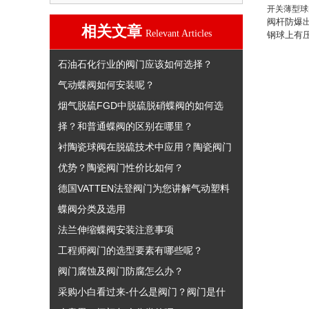
开关薄型球
阀杆防爆
相关文章
Relevant Articles
钢球上有
石油石化行业的阀门应该如何选择？
气动蝶阀如何安装呢？
烟气脱硫FGD中脱硫脱硝蝶阀的如何选
择？和普通蝶阀的区别在哪里？
衬陶瓷球阀在脱硫技术中应用？陶瓷阀门
优势？陶瓷阀门性价比如何？
德国VATTEN法登阀门为您讲解气动塑料
蝶阀分类及选用
法兰伸缩蝶阀安装注意事项
工程师阀门的选型要素有哪些呢？
阀门腐蚀及阀门防腐怎么办？
采购小白看过来-什么是阀门？阀门是什