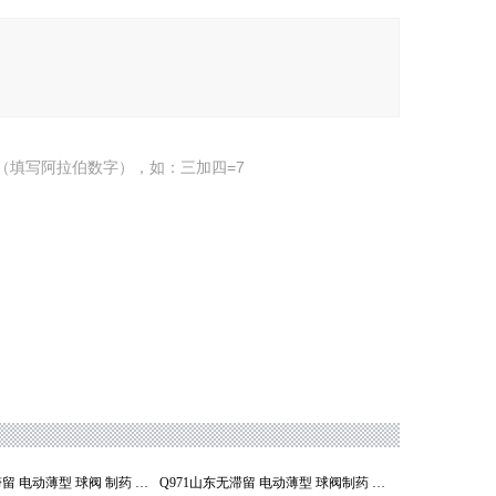
（填写阿拉伯数字），如：三加四=7
Q971山东无滞留 电动薄型 球阀 制药 切断阀
Q971山东无滞留 电动薄型 球阀制药 切断阀