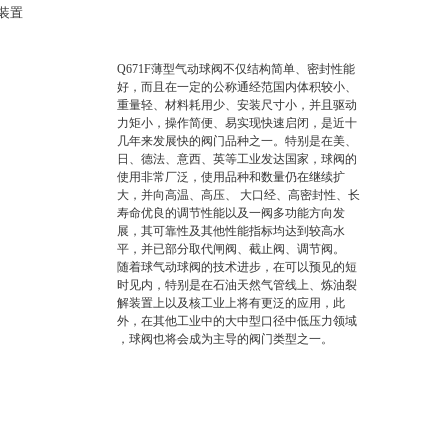
装置
Q671F薄型气动球阀不仅结构简单、密封性能
好，而且在一定的公称通经范国内体积较小、
重量轻、材料耗用少、安装尺寸小，并且驱动
力矩小，操作简便、易实现快速启闭，是近十
几年来发展快的阀门品种之一。特别是在美、
日、德法、意西、英等工业发达国家，球阀的
使用非常厂泛，使用品种和数量仍在继续扩
大，并向高温、高压、 大口经、高密封性、长
寿命优良的调节性能以及一阀多功能方向发
展，其可靠性及其他性能指标均达到较高水
平，并已部分取代闸阀、截止阀、调节阀。
随着球气动球阀的技术进步，在可以预见的短
时见内，特别是在石油天然气管线上、炼油裂
解装置上以及核工业上将有更泛的应用，此
外，在其他工业中的大中型口径中低压力领域
，球阀也将会成为主导的阀门类型之一。