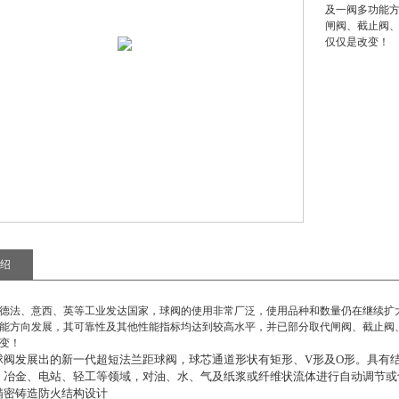
及一阀多功能
闸阀、截止阀、
仅仅是改变！
绍
德法、意西、英等工业发达国家，球阀的使用非常厂泛，使用品种和数量仍在继续扩
能方向发展，其可靠性及其他性能指标均达到较高水平，并已部分取代闸阀、截止阀、
变！
球阀发展出的新一代超短法兰距球阀，球芯通道形状有矩形、V形及O形。具有
、冶金、电站、轻工等领域，对油、水、气及纸浆或纤维状流体进行自动调节或
精密铸造防火结构设计