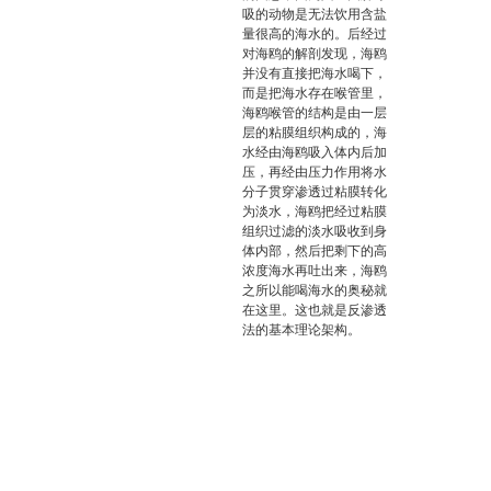
吸的动物是无法饮用含盐
量很高的海水的。后经过
对海鸥的解剖发现，海鸥
并没有直接把海水喝下，
而是把海水存在喉管里，
海鸥喉管的结构是由一层
层的粘膜组织构成的，海
水经由海鸥吸入体内后加
压，再经由压力作用将水
分子贯穿渗透过粘膜转化
为淡水，海鸥把经过粘膜
组织过滤的淡水吸收到身
体内部，然后把剩下的高
浓度海水再吐出来，海鸥
之所以能喝海水的奥秘就
在这里。这也就是反渗透
法的基本理论架构。