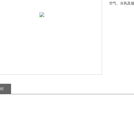
空气、冷风及
绍