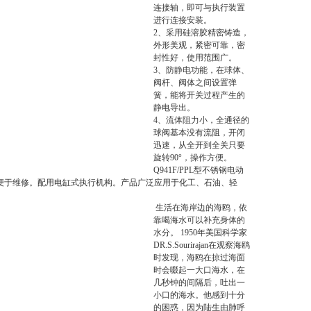
连接轴，即可与执行装置
进行连接安装。
2、采用硅溶胶精密铸造，
外形美观，紧密可靠，密
封性好，使用范围广。
3、防静电功能，在球体、
阀杆、阀体之间设置弹
簧，能将开关过程产生的
静电导出。
4、流体阻力小，全通径的
球阀基本没有流阻，开闭
迅速，从全开到全关只要
旋转90°，操作方便。
Q941F/PPL型不锈钢电动
长,便于维修。配用电缸式执行机构。产品广泛应用于化工、石油、轻
生活在海岸边的海鸥，依
靠喝海水可以补充身体的
水分。 1950年美国科学家
DR.S.Sourirajan在观察海鸥
时发现，海鸥在掠过海面
时会啜起一大口海水，在
几秒钟的间隔后，吐出一
小口的海水。他感到十分
的困惑，因为陆生由肺呼