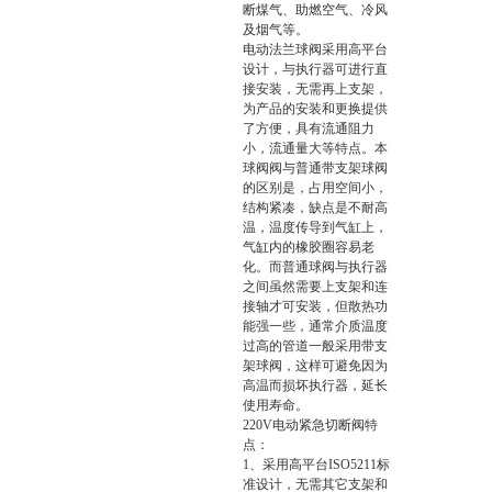
断煤气、助燃空气、冷风
及烟气等。
电动法兰球阀采用高平台
设计，与执行器可进行直
接安装，无需再上支架，
为产品的安装和更换提供
了方便，具有流通阻力
小，流通量大等特点。本
球阀阀与普通带支架球阀
的区别是，占用空间小，
结构紧凑，缺点是不耐高
温，温度传导到气缸上，
气缸内的橡胶圈容易老
化。而普通球阀与执行器
之间虽然需要上支架和连
接轴才可安装，但散热功
能强一些，通常介质温度
过高的管道一般采用带支
架球阀，这样可避免因为
高温而损坏执行器，延长
使用寿命。
220V电动紧急切断阀
特
点：
1、采用高平台ISO5211标
准设计，无需其它支架和