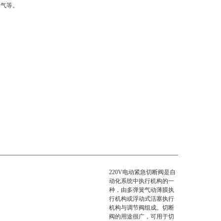
烟气等。
220V电动紧急切断阀
是自
动化系统中执行机构的一
种，由多弹簧气动薄膜执
行机构或浮动式活塞执行
机构与调节阀组成。切断
阀的用途很广，可用于切