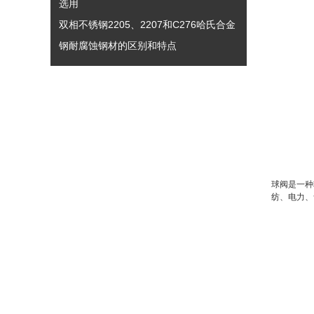
选用
双相不锈钢2205、2207和C276哈氏合金
钢耐腐蚀钢材的区别和特点
球阀是一种
纺、电力、