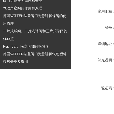
阀门定位器的原理和分类
气动角座阀的作用和原理
常用邮箱
德国VATTEN法登阀门为您讲解蝶阀的使
用原理
省份
一片式球阀、二片式球阀和三片式球阀的
优缺点
详细地址
Psi、bar、kg之间如何换算？
德国VATTEN法登阀门为您讲解气动塑料
补充说明
蝶阀分类及选用
验证码