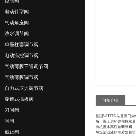
控制阀
电动针型阀
气动角座阀
浓水调节阀
单座柱塞调节阀
电动温控调节阀
气动薄膜三通调节阀
气动薄膜调节阀
自力式压力调节阀
穿透式插板阀
详细介绍
刀闸阀
德国VATTEN法登阀门
闸阀
圾、覆土层的饱和持水量
有机废水高压差调节阀
截止阀
垃圾渗滤液的性质随着填