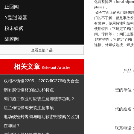
化调整阶段（Initial adju
止回阀
phase）。
如今市面上的阀门越来越
Y型过滤器
门的不了解，都是事故发
有两种，使用特性和结
粉末蝶阀
使用特性：它确定了阀门
阀、球阀等）；阀门主
隔膜阀
结构特性：它确定了阀门
连接、外螺纹连接、焊接
查看全部产品
相关文章
Relevant Articles
产品
双相不锈钢2205、2207和C276哈氏合金
钢耐腐蚀钢材的区别和特点
您的单位
阀门施工作业时应该注意哪些事项呢？
法兰伸缩蝶阀安装注意事项
您的姓名
电动硬密封蝶阀与电动软密封蝶阀的区别
在哪里？
联系电话