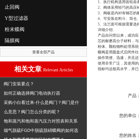
1、执行机构选用齿轮齿
止回阀
2、阀体采用轻巧的高压
3、阀板是内衬有钢芯的
Y型过滤器
4、可安装在料斗、筒仓
5、法兰面可根据需要选
粉末蝶阀
详细介绍:
产品自问世以来，成功应
隔膜阀
芯的耐磨高分子材料，与
粉体、颗粒物料处理系统
查看全部产品
蝶阀是用圆盘式启闭件往
操作简便、迅速，并且还
使用非常广泛．其使用的
相关文章
指标均达较高水平，并已
Relevant Articles
阀门安装要点？
如何正确选择阀门电动执行器
产品
采购小白看过来-什么是阀门？阀门是什
么意思？阀门怎么分类的呢？
您的单位
饱和蒸汽和饱和蒸汽压力对照表和关系
烟气脱硫FGD中脱硫脱硝蝶阀的如何选
您的姓名