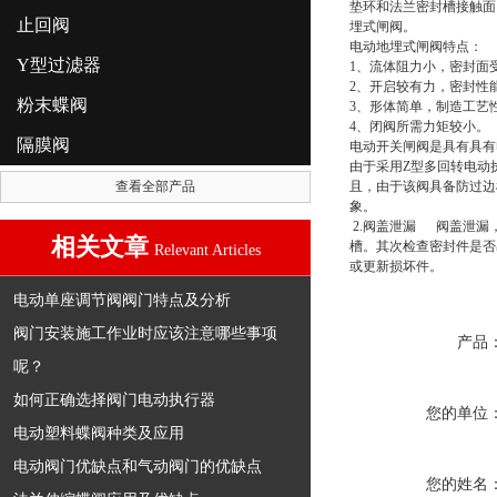
垫环和法兰密封槽接触面
止回阀
埋式闸阀
。
电动地埋式闸阀
特点：
Y型过滤器
1、流体阻力小，密封面
2、开启较有力，密封性
粉末蝶阀
3、形体简单，制造工艺
4、闭阀所需力矩较小。
隔膜阀
电动开关闸阀是具有具有
由于采用Z型多回转电动
查看全部产品
且，由于该阀具备防过边
象。
2.阀盖泄漏 阀盖泄漏
相关文章
槽。其次检查密封件是否
Relevant Articles
或更新损坏件。
电动单座调节阀阀门特点及分析
阀门安装施工作业时应该注意哪些事项
产品
呢？
如何正确选择阀门电动执行器
您的单位
电动塑料蝶阀种类及应用
电动阀门优缺点和气动阀门的优缺点
您的姓名