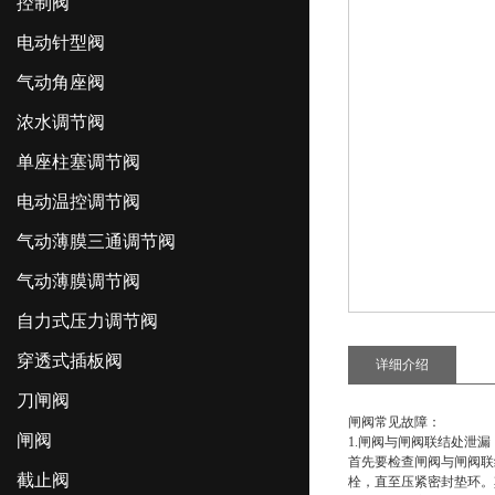
控制阀
电动针型阀
气动角座阀
浓水调节阀
单座柱塞调节阀
电动温控调节阀
气动薄膜三通调节阀
气动薄膜调节阀
自力式压力调节阀
穿透式插板阀
详细介绍
刀闸阀
闸阀常见故障：
闸阀
1.闸阀与闸阀联结处泄漏
首先要检查闸阀与闸阀联
截止阀
栓，直至压紧密封垫环。