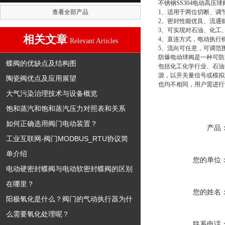
不锈钢SS304电动高压球
查看全部产品
1、适用于两位切断、调
2、密封性能优良、流通
3、可实现对石油、化工
相关文章
4、直连方式，电动执行
Relevant Articles
5、流向可任意，可调范
防爆电动球阀是一种可防
蝶阀的优缺点及结构图
包括化工化学行业、石油等工作
源，以开关量信号或模拟量
陶瓷阀优点及应用展望
也均不相同，用户需进行
大气污染治理技术与设备概览
饱和蒸汽和饱和蒸汽压力对照表和关系
如何正确选用阀门电动装置？
产品
工业互联网-阀门MODBUS_RTU协议简
单介绍
您的单位
电动硬密封蝶阀与电动软密封蝶阀的区别
在哪里？
您的姓名
阳极氧化是什么？阀门的气动执行器为什
么需要氧化处理呢？
联系电话