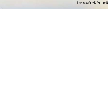
主营
智能自控蝶阀，智