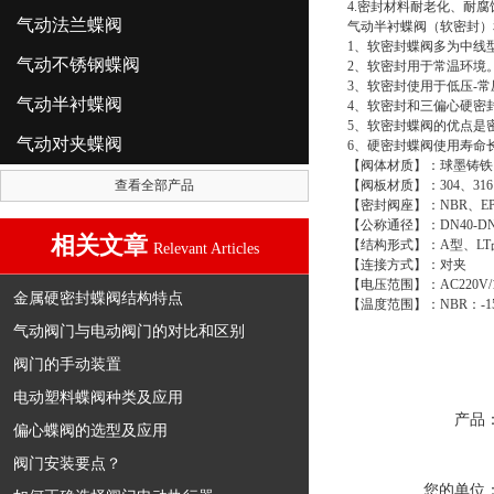
4.密封材料耐老化、耐
气动法兰蝶阀
气动半衬蝶阀
（软密封）
1、软密封蝶阀多为中线
气动不锈钢蝶阀
2、软密封用于常温环境
3、软密封使用于低压-
气动半衬蝶阀
4、软密封和三偏心硬密
5、软密封蝶阀的优点是
气动对夹蝶阀
6、硬密封蝶阀使用寿命
【阀体材质】：球墨铸铁、3
查看全部产品
【阀板材质】：304、3
【密封阀座】：NBR、EP
【公称通径】：DN40-DN
相关文章
【结构形式】：A型、L
Relevant Articles
【连接方式】：对夹
【电压范围】：AC220V/110V
金属硬密封蝶阀结构特点
【温度范围】：NBR：-15～
气动阀门与电动阀门的对比和区别
阀门的手动装置
电动塑料蝶阀种类及应用
产品
偏心蝶阀的选型及应用
阀门安装要点？
您的单位