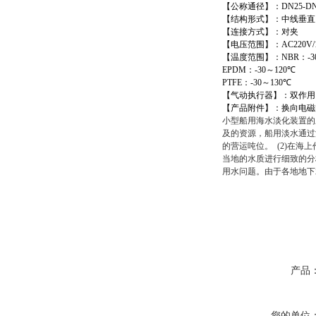
【公称通径】：
DN25-DN
【结构形式】：中线垂直
【连接方式】：对夹
【电压范围】：
AC220V/
【温度范围】：
NBR
：
-3
EPDM
：
-30
～
120
℃
PTFE
：
-30
～
130
℃
【气动执行器】：双作用
【产品附件】：换向电磁
小型船用海水淡化装置的
及的资源，船用淡水通过
的营运吨位。 (2)在
当地的水质进行细致的分
用水问题。由于各地地下
产品
您的单位