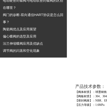
电动硬密封蝶阀与电动软密封蝶阀的区别
在哪里？
阀门的诊断-双向通信HART协议是怎么回
事？
陶瓷阀优点及应用展望
偏心蝶阀的选型及应用
法兰伸缩蝶阀应用及优缺点
调节阀的闪蒸和空化现象
产品技术参数：
【阀体材质】：球墨铸铁
【阀板材质】：
304
、
304
【密封阀座】：
NBR
、
E
【压力等级】：
1.6MPa