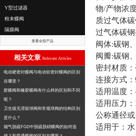
物/产物浓
Y型过滤器
粉末蝶阀
质
过气体碳
隔膜阀
过气体碳钢
查看全部产品
阀体:碳钢、S
阀瓣:碳钢、 S
相关文章
Relevant Articles
密封材质：
电动硬密封蝶阀与电动软密封蝶阀的区别
连接方式：
在哪里？
适用温度：-
胶蝶阀和橡胶蝶阀有什么样的区别和不同
呢？
适用压力：PN1
卫生级无滞留球阀和常规球阀的结构区别
公称通径或口径
是什么？
适用于：水
烟气脱硫FGD中脱硫脱硝蝶阀的如何选
择？和普通蝶阀的区别在哪里？