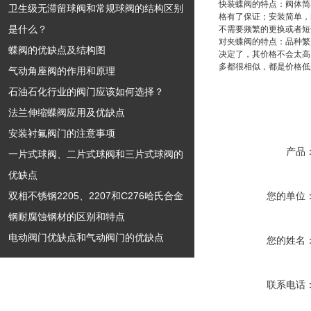
快装蝶阀的特点：阀体简
卫生级无滞留球阀和常规球阀的结构区别
格有了保证；安装简单，
是什么？
不需要频繁的更换或者短
对夹蝶阀的特点：品种繁
蝶阀的优缺点及结构图
决定了，其价格不会太高
多都很相似，都是价格低
气动角座阀的作用和原理
石油石化行业的阀门应该如何选择？
法兰伸缩蝶阀应用及优缺点
安装衬氟阀门的注意事项
产品
一片式球阀、二片式球阀和三片式球阀的
优缺点
双相不锈钢2205、2207和C276哈氏合金
您的单位
钢耐腐蚀钢材的区别和特点
电动阀门优缺点和气动阀门的优缺点
您的姓名
联系电话