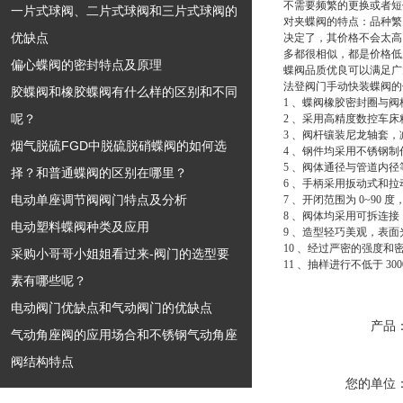
不需要频繁的更换或者短
一片式球阀、二片式球阀和三片式球阀的
对夹蝶阀的特点：品种繁
优缺点
决定了，其价格不会太高
多都很相似，都是价格低
偏心蝶阀的密封特点及原理
蝶阀
品质优良可以满足广
法登阀门手动快装蝶阀的
胶蝶阀和橡胶蝶阀有什么样的区别和不同
1 、蝶阀橡胶密封圈与
呢？
2 、采用高精度数控车
3 、阀杆镶装尼龙轴套
烟气脱硫FGD中脱硫脱硝蝶阀的如何选
4 、钢件均采用不锈钢
5 、阀体通径与管道内
择？和普通蝶阀的区别在哪里？
6 、手柄采用扳动式和
电动单座调节阀阀门特点及分析
7 、开闭范围为 0~9
8 、阀体均采用可拆连
电动塑料蝶阀种类及应用
9 、造型轻巧美观，表
10 、经过严密的强度和
采购小哥哥小姐姐看过来-阀门的选型要
11 、抽样进行不低于 3
素有哪些呢？
电动阀门优缺点和气动阀门的优缺点
产品
气动角座阀的应用场合和不锈钢气动角座
阀结构特点
您的单位