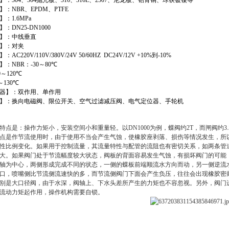
】：
304
、
304
抛光板、
316
、
316L
、
2507
、尼龙板、铝青铜、球铁镀镍等
】：
NBR
、
EPDM
、
PTFE
】：
1.6MPa
】：
DN25-DN1000
】：中线垂直
】：对夹
】：
AC220V/110V/380V/24V 50/60HZ DC24V/12V +10%
到
-10%
】：
NBR
：
-30
～
80
℃
0
～
120
℃
～
130
℃
器】：双作用、单作用
】：换向电磁阀、限位开关、空气过滤减压阀、电气定位器、手轮机
特点是：操作力矩小，安装空间小和重量轻。以DN1000为例，蝶阀约2T，而闸阀约
点是作节流使用时，由于使用不当会产生气蚀，使橡胶座剥落、损伤等情况发生，所
性比例变化。如果用于控制流量，其流量特性与配管的流阻也有密切关系，如两条管
大。如果阀门处于节流幅度较大状态，阀板的背面容易发生气蚀，有损坏阀门的可能，
轴为中心，两侧形成完成不同的状态，一侧的蝶板前端顺流水方向而动，另一侧逆流
口，喷嘴侧比节流侧流速快的多，而节流侧阀门下面会产生负压，往往会出现橡胶密
别是大口径阀，由于水深，阀轴上、下水头差所产生的力矩也不容忽视。另外，阀门
流动力矩起作用，操作机构需要自锁。