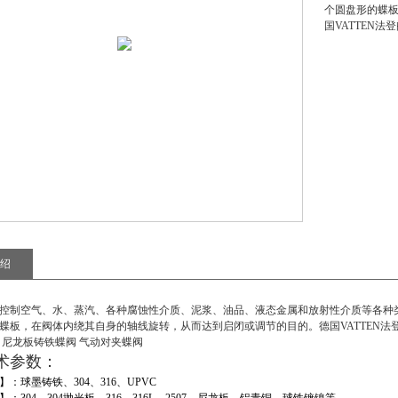
个圆盘形的蝶
国VATTEN
绍
控制空气、水、蒸汽、各种腐蚀性介质、泥浆、油品、液态金属和放射性介质等各种
蝶板，在阀体内绕其自身的轴线旋转，从而达到启闭或调节的目的。德国VATTEN法
 尼龙板铸铁蝶阀 气动对夹蝶阀
术参数
：
】：球墨铸铁、
304
、
316
、
UPVC