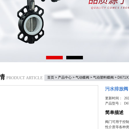
情
首页
>
产品中心
>
气动蝶阀
>
气动塑料蝶阀
> D67
PRODUCT ARTICLE
污水排放阀 
更新时间： 2026
产品型号：
D6
简单描述
阀门可用于控
性介质等各种