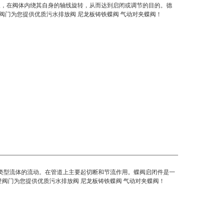
板，在阀体内绕其自身的轴线旋转，从而达到启闭或调节的目的。德
法登阀门为您提供优质污水排放阀 尼龙板铸铁蝶阀 气动对夹蝶阀！
类型流体的流动。在管道上主要起切断和节流作用。蝶阀启闭件是一
登阀门为您提供优质
污水排放阀 尼龙板铸铁蝶阀 气动对夹蝶阀
！