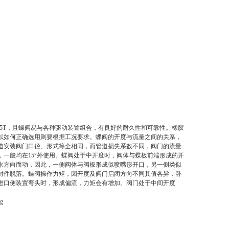
3.5T，且蝶阀易与各种驱动装置组合，有良好的耐久性和可靠性。橡胶
以如何正确选用则要根据工况要求。蝶阀的开度与流量之间的关系，
道安装阀门口径、形式等全相同，而管道损失系数不同，阀门的流量
一般均在15°外使用。蝶阀处于中开度时，阀体与蝶板前端形成的开
水方向而动，因此，一侧阀体与阀板形成似喷嘴形开口，另一侧类似
封件脱落。蝶阀操作力矩，因开度及阀门启闭方向不同其值各异，卧
进口侧装置弯头时，形成偏流，力矩会有增加。阀门处于中间开度