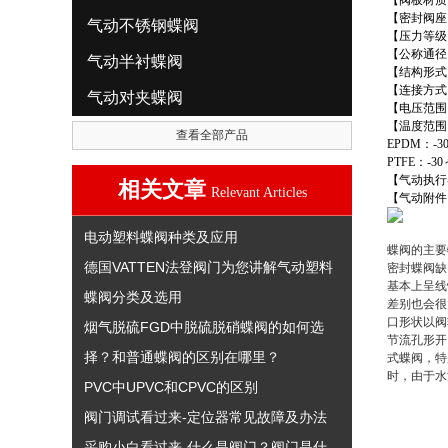
【阀板材质
【密封阀座
气动不锈钢蝶阀
【压力等级
【公称通径
气动半衬蝶阀
【结构形式
【连接方式
气动对夹蝶阀
【电压范围
【温度范围
查看全部产品
EPDM
：
-3
PTFE
：
-30
【气动执行
相关文章
Relevant Articles
【气动附件
电动塑料蝶阀种类及应用
蝶阀的主要
德国VATTEN法登阀门为您讲解气动塑料
密封蝶阀缺
基本上呈线
蝶阀分类及选用
差别也会很
口形状以阀
烟气脱硫FGD中脱硫脱硝蝶阀的如何选
节流孔形开
择？和普通蝶阀的区别在哪里？
式蝶阀，特
时，由于水
PVC中UPVC和CPVC的区别
阀门调试看过来-定位器常见故障及办法
采购小白看过来-什么是阀门？阀门是什