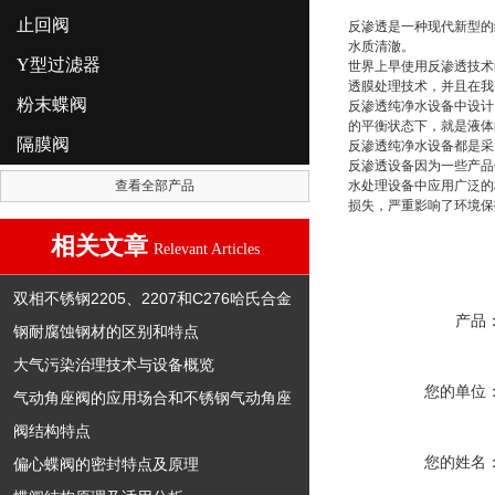
止回阀
反渗透是一种现代新型的
水质清澈。
Y型过滤器
世界上早使用反渗透技术
透膜处理技术，并且在我
粉末蝶阀
反渗透纯净水设备中设计
的平衡状态下，就是液体
隔膜阀
反渗透纯净水设备都是采
反渗透设备因为一些产品
查看全部产品
水处理设备中应用广泛的
损失，严重影响了环境保
相关文章
Relevant Articles
双相不锈钢2205、2207和C276哈氏合金
产品
钢耐腐蚀钢材的区别和特点
大气污染治理技术与设备概览
您的单位
气动角座阀的应用场合和不锈钢气动角座
阀结构特点
您的姓名
偏心蝶阀的密封特点及原理