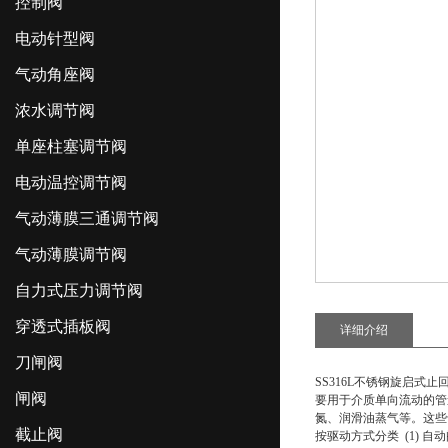
控制阀
电动针型阀
气动角座阀
浓水调节阀
单座柱塞调节阀
电动温控调节阀
气动薄膜三通调节阀
气动薄膜调节阀
自力式压力调节阀
穿透式插板阀
详细介绍
刀闸阀
SS316L不锈钢旋启式止
闸阀
要用于介质单向流动的管
氮、润滑油蒸气等。这些
截止阀
按驱动方式分类 (1) 