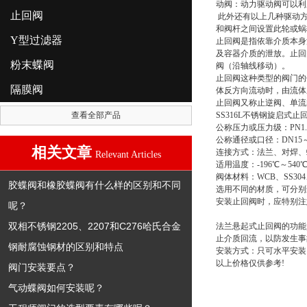
动阀：动力驱动阀可以利
止回阀
此外还有以上几种驱动方
和阀杆之间设置此轮或蜗
Y型过滤器
止回阀是指依靠介质本身
及容器介质的泄放。止回
粉末蝶阀
阀（沿轴线移动）。
止回阀这种类型的阀门的
隔膜阀
体反方向流动时，由流体
止回阀又称止逆阀、单流
查看全部产品
SS316L不锈钢旋启式止
公称压力或压力级：PN1.0-16
公称通径或口径：DN15～
相关文章
连接方式：法兰、对焊、
Relevant Articles
适用温度：-196℃～540
阀体材料：WCB、SS304
胶蝶阀和橡胶蝶阀有什么样的区别和不同
选用不同的材质，可分别
安装止回阀时，应特别注
呢？
双相不锈钢2205、2207和C276哈氏合金
法兰悬起式止回阀的功能
止介质回流，以防发生事
钢耐腐蚀钢材的区别和特点
安装方式：只可水平安装
以上价格仅供参考!
阀门安装要点？
气动蝶阀如何安装呢？