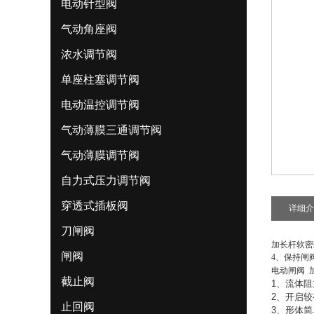
电动针型阀
气动角座阀
浓水调节阀
单座柱塞调节阀
电动温控调节阀
气动薄膜三通调节阀
气动薄膜调节阀
自力式压力调节阀
穿透式插板阀
详细介
刀闸阀
加长杆软密
闸阀
4、保持闸
电动闸阀 
截止阀
1
、流体阻
2
、开启较
止回阀
3
、形体简