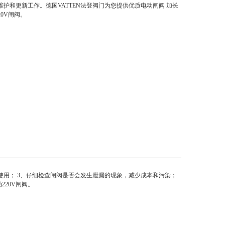
维护和更新工作。德国VATTEN法登阀门为您提供优质电动闸阀 加长
20V闸阀。
使用； 3、仔细检查闸阀是否会发生泄漏的现象，减少成本和污染；
220V闸阀。