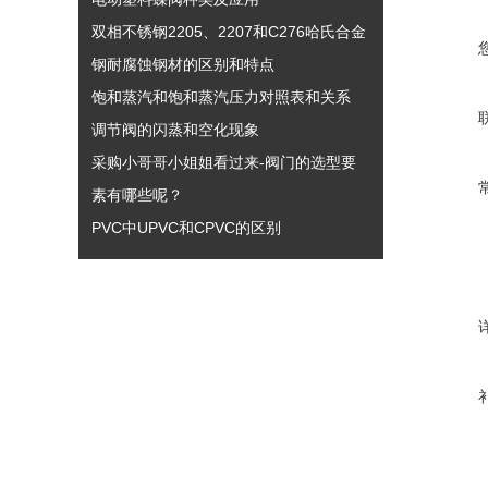
双相不锈钢2205、2207和C276哈氏合金
钢耐腐蚀钢材的区别和特点
饱和蒸汽和饱和蒸汽压力对照表和关系
调节阀的闪蒸和空化现象
采购小哥哥小姐姐看过来-阀门的选型要
素有哪些呢？
PVC中UPVC和CPVC的区别