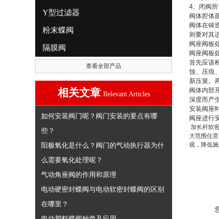
4
、闭阀所
Y型过滤器
阀体腔体
阀体在铸
粉末蝶阀
则要对其
阀座阀板
隔膜阀
阀座阀板
首先应该
查看全部产品
蚀、压痕
新压簧。
相关文章
阀体内部
Relevant Articles
深度而产
安装阀座
如何安装阀门呢？阀门安装的要点有哪
阀座进行
加长杆软密
些？
大范围任意
阳极氧化是什么？阀门的气动执行器为什
观，降低施
么需要氧化处理呢？
气动角座阀的作用和原理
电动硬密封蝶阀与电动软密封蝶阀的区别
在哪里？
电动塑料蝶阀种类及应用