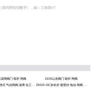
（填写阿拉伯数字），如：三加四=7
山东淄博阀门 暗杆 闸阀
Z41H山东阀门 暗杆 闸阀
Z941H-16C地埋式 气动闸阀 淄博 化工阀门
Z941H-16C加长杆 硬密封 电动 闸阀 淄博 阀门