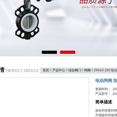
情
首页
>
产品中心
>
综合阀门
>
闸阀
> Z941H-16
PRODUCT ARTICLE
电动闸阀 
更新时间： 2026
产品型号：
Z9
简单描述
加长杆软密封闸
方便操作和使