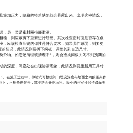
旦施加压力，隐藏的铸造缺陷就会暴露出来。出现这种情况，
漏，另一类是密封圈根部泄漏。
粗糙，则应该拆下重新进行研磨。其次检查密封面是否存在点
座，应该检查压簧的弹性是符合要求，如果弹性减弱，则要更
度的情况，此情况则要拆下阀板，调整其到合适尺寸。
类杂物。如忘记清理或清理不*，则会造成阀板关闭不到预期的
期的深度，阀座处会出现渗漏现象，此情况则要重新用工具对
下。在施工过程中，伸缩式可根据阀门埋设深度与地面之间的距离作
地下，不用垒砌窨井，减少路面开挖面积。极小的井室可保持路面美