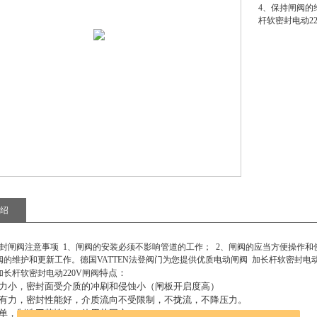
4、保持闸阀的
杆软密封电动2
绍
封闸阀注意事项 1、闸阀的安装必须不影响管道的工作； 2、闸阀的应当方便操作和
阀的维护和更新工作。德国VATTEN法登阀门为您提供优质
电动闸阀 加长杆软密封电动
特点：
加长杆软密封电动220V闸阀
力小，密封面受介质的冲刷和侵蚀小（闸板开启度高）
有力，密封性能好，介质流向不受限制，不拢流，不降压力。
单，制造工艺性好，使用范围广。