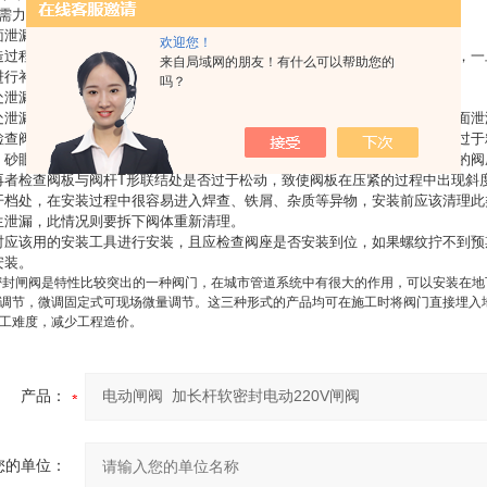
需力矩较小。
面泄漏
欢迎您！
造过程中，有时会出现砂眼、砂孔等铸造缺陷，在机加工过程中很难被发现，一
来自局域网的朋友！有什么可以帮助您的
进行补焊、补修或更新。
吗？
处泄漏
处泄漏，在安装或维修闸阀当中是常见的现象。一般可分两类：一类是密封面泄
检查阀座与阀板接触密封面的精度，此密封面至少要研磨，如发现表面精度过于
、砂眼、裂纹等缺陷，出现此情况，则要对阀板或阀座进行更换。对有压簧的阀
再者检查阀板与阀杆
T
形联结处是否过于松动，致使阀板在压紧的过程中出现斜
开档处，在安装过程中很容易进入焊查、铁屑、杂质等异物，安装前应该清理此
生泄漏，此情况则要拆下阀体重新清理。
时应该用的安装工具进行安装，且应检查阀座是否安装到位，如果螺纹拧不到预
安装。
封闸阀是特性比较突出的一种阀门，在城市管道系统中有很大的作用，可以安装在地
调节，微调固定式可现场微量调节。这三种形式的产品均可在施工时将阀门直接埋入
工难度，减少工程造价。
产品：
您的单位：