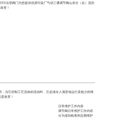
TTEN法登阀门为您提供优质印染厂气动三通调节阀山东分（合）流控
是改变！
而，当它控制工艺流体的流动时，它必须令人满意地运行及较少的维
仅是改变！
日常维护工作内容
调节阀日常维护工作内容
分为巡回检查和定期维护