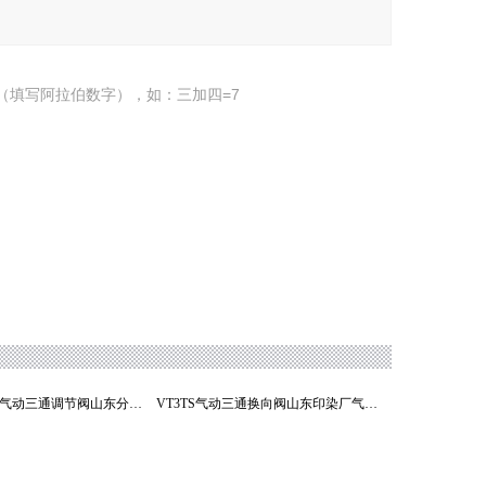
（填写阿拉伯数字），如：三加四=7
VT3TS冻干机气动三通调节阀山东分（合）流控制阀
VT3TS气动三通换向阀山东印染厂气动流量调节阀