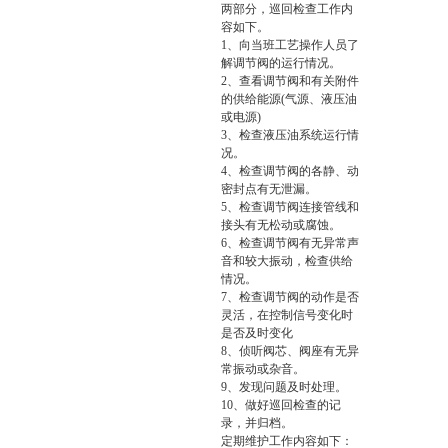
两部分，巡回检查工作内
容如下。
1、向当班工艺操作人员了
解调节阀的运行情况。
2、查看调节阀和有关附件
的供给能源(气源、液压油
或电源)
3、检查液压油系统运行情
况。
4、检查调节阀的各静、动
密封点有无泄漏。
5、检查调节阀连接管线和
接头有无松动或腐蚀。
6、检查调节阀有无异常声
音和较大振动，检查供给
情况。
7、检查调节阀的动作是否
灵活，在控制信号变化时
是否及时变化
8、侦听阀芯、阀座有无异
常振动或杂音。
9、发现问题及时处理。
10、做好巡回检查的记
录，并归档。
定期维护工作内容如下：