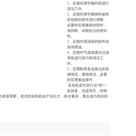
1、定期对调节阀外部进行
清洁工作。
2、定期对调节阀填料函和
其他密封部件进行调整，
必要时应更换密封部件，
保持静、动密封点的密封
性。
3、定期对需润滑的部件添
加润滑油。
4、定期对气源或液压过滤
系统进行排污和清洁工
作。
5、定期检查各连接点的连
接情况，腐蚀情况，必要
时应更换连接件。
染色机是印染行业*的一
款设备，也是布匹，纱线
革的发展需要，老式的染色机由于浴比大，耗水量高，逐步成为淘汰的