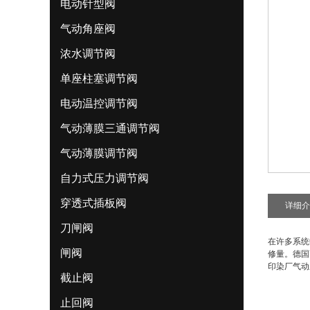
电动针型阀
气动角座阀
浓水调节阀
单座柱塞调节阀
电动温控调节阀
气动薄膜三通调节阀
气动薄膜调节阀
自力式压力调节阀
穿透式插板阀
详细介
刀闸阀
在许多系统
闸阀
修量。德国
印染厂气动
截止阀
止回阀