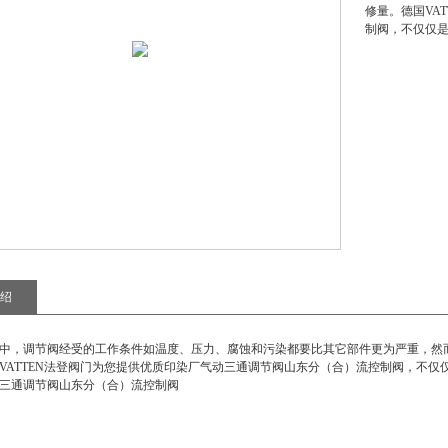
修量。德国VA
制阀，不仅仅
绍
中，调节阀经受的工作条件如温度、压力、腐蚀和污染都要比其它部件更为严重，然
VATTEN法登阀门为您提供优质
印染厂气动三通调节阀山东分（合）流控制阀
，不仅
三通调节阀山东分（合）流控制阀