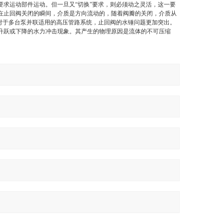
求运动部件运动。但一旦又“切换”要求，则必须动之灵活，这一要
在止回阀关闭的瞬间，介质是方向流动的，随着阀瓣的关闭，介质从
对于多台泵并联适用的高压管路系统，止回阀的水锤问题更加突出。
升跃或下降的水力冲击现象。其产生的物理原因是流体的不可压缩