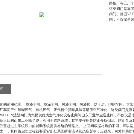
路板厂等工厂
这类阀门是靠
阀门。德国VA
阀，不仅仅是
绍
化的适用范围： 喷漆车间、喷涂车间、烤漆车间、烤漆房、烘干房、印刷车间、太
厂车间产生酸碱废气、有机废气、废气粉尘异味臭味等场所空气净化。这类阀门是靠
VATTEN法登阀门为您提供优质
空气净化设备止回阀山东工业除尘逆止阀
，不仅仅是
备止回阀山东工业除尘逆止阀
用于管路系统，其主要作用是防止介质倒流、防止泵及
升至超过主系统压力的辅助系统提供补给的管路上。 止回阀根据材质的不同，可以适
之一，其阀瓣启闭过程就要受它所处系统瞬变流动状态所影响；反过来，阀瓣的关闭