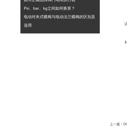
Psi、bar、kg之间如何换算？
电动对夹式蝶阀与电动法兰蝶阀的区别及
选用
上一篇：
D