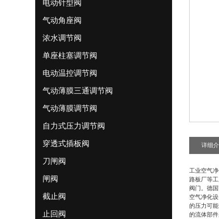
电动针型阀
气动角座阀
浓水调节阀
单座柱塞调节阀
电动温控调节阀
气动薄膜三通调节阀
气动薄膜调节阀
自力式压力调节阀
穿透式插板阀
详细介
刀闸阀
工业空气净
闸阀
路板厂等工
阀门。德国
截止阀
空气净化设
的压力可能
止回阀
的流体部件