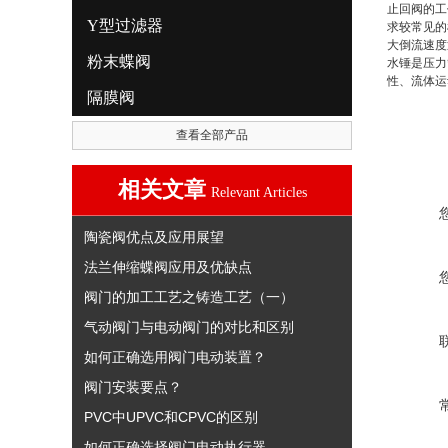
止回阀的工
Y型过滤器
求较常见的
大倒流速度
粉末蝶阀
水锤是压力
性、流体运
隔膜阀
查看全部产品
相关文章
Relevant Articles
陶瓷阀优点及应用展望
法兰伸缩蝶阀应用及优缺点
阀门的加工工艺之铸造工艺（一）
气动阀门与电动阀门的对比和区别
如何正确选用阀门电动装置？
阀门安装要点？
PVC中UPVC和CPVC的区别
如何正确选择阀门电动执行器