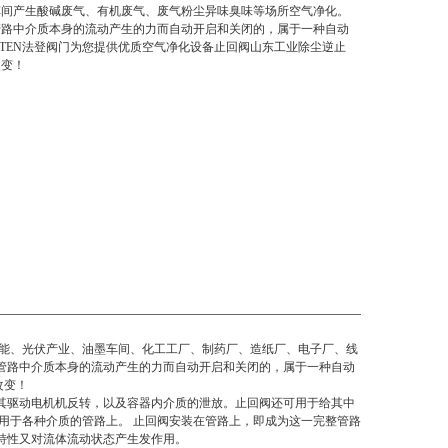
车间产生酸碱废气、有机废气、废气粉尘异味臭味等场所空气净化。
管路中介质本身的流动产生的力而自动开启和关闭的，属于一种自动
TTEN法登阀门为您提供优质空气净化设备止回阀山东工业除尘逆止
改变！
阳能、光伏产业、油墨车间、化工工厂、制药厂、造纸厂、电子厂、线
管路中介质本身的流动产生的力而自动开启和关闭的，属于一种自动
改变！
其驱动电机机反转，以及容器内介质的泄放。止回阀还可用于给其中
用于各种介质的管路上。 止回阀安装在管路上，即成为这一完整管路
特性又对流体流动状态产生发作用。