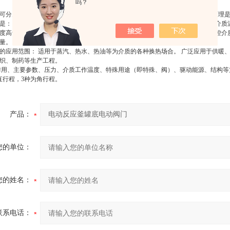
吗？
可分为：自力式温控阀和电动温控阀 温控调节阀即自力式温度调节阀，其工作原理
是： 温控调节阀 温度传感器内的液体膨胀是均匀，其控制作用为比例调节,被控介
度高于设定值时，感温液体膨胀，推动阀芯向下关闭阀门，减少热媒的流量；被控介
流量。
的应用范围： 适用于蒸汽、热水、热油等为介质的各种换热场合。 广泛应用于供暖
织、制药等生产工程。
用、主要参数、压力、介质工作温度、特殊用途（即特殊、阀）、驱动能源、结构等
直行程，3种为角行程。
产品：
您的单位：
您的姓名：
联系电话：