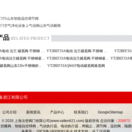
T3TS山东智能温控调节阀
671空气净化设备上气动阀山东气动蝶阀
产品
RELATED PRODUCT
VT2BEF33A电动 法兰 罐底阀 不锈钢 釜底阀
VT2BEF33A电动 法兰罐底阀 不锈钢 釜底阀
VT2BEF
VT2BEF33A电动法兰罐底阀 不锈钢釜底阀 淄博
VT2BEF33A电动法兰罐底阀 不锈钢釜底阀
Q941F电动罐底阀山东220v不锈钢斜杆放料阀
VT2BEF33AQ941F电动罐底阀釜底阀
装备浙江有限公司
公司介绍
新闻资讯
产品中心
联系我们
GoogleSitemap
© 2026 上海法登阀门有限公司(www.vatten621.com) 版权所有 总访问量：
209870
自控蝶阀，智能自控球阀，气动执行器、电动执行器，闸截止，调节阀，温控阀，隔膜
备案号：
沪ICP备18009081号-9
技术支持：
化工仪器网