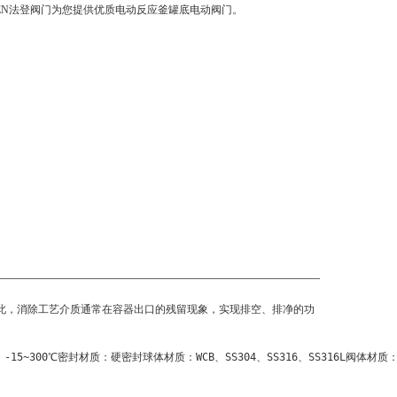
TEN法登阀门为您提供优质电动反应釜罐底电动阀门。
此，消除工艺介质通常在容器出口的残留现象，实现排空、排净的功
：-15~300℃密封材质：硬密封球体材质：WCB、SS304、SS316、SS316L阀