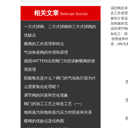
我要咨询
温控阀总体
相关文章
其工作原理
Relevant Articles
被控介质温
加热媒的
一片式球阀、二片式球阀和三片式球阀的
温控调节阀
如化工、纺
优缺点
按用途和作
蝶阀的工作原理和特点
类，6种为
气动角座阀的作用和原理
德国VATTEN法登阀门为您讲解蝶阀的使
用原理
阳极氧化是什么？阀门的气动执行器为什
么需要氧化处理呢？
调节阀的闪蒸和空化现象
阀门的加工工艺之铸造工艺（一）
饱和蒸汽和饱和蒸汽压力对照表和关系
蝶阀的优缺点及结构图