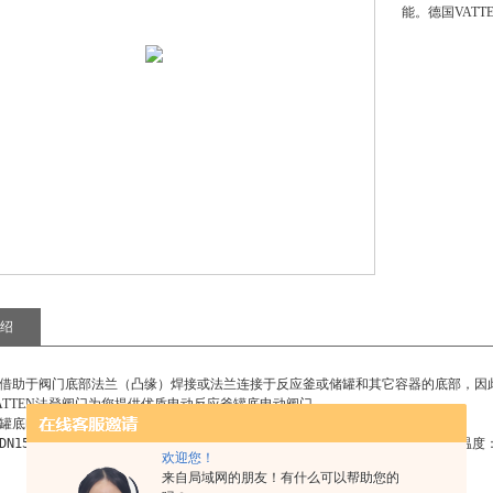
能。德国VAT
绍
借助于阀门底部法兰（凸缘）焊接或法兰连接于反应釜或储罐和其它容器的底部，因
ATTEN法登阀门为您提供优质
电动反应釜罐底电动阀门
。
罐底电动阀门
特点：
N15~DN200驱动方式：气动、电动、手柄工作压力：10KG、16KG、25KG工作温度
欢迎您！
来自局域网的朋友！有什么可以帮助您的