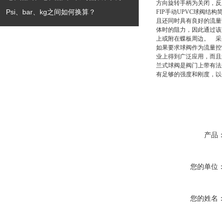
方向旋转手柄为关闭，反
Psi、bar、kg之间如何换算？
FIP手动UPVC球阀
结构
且还同时具有良好的流量
体时的阻力，因此通过该
上或附在蝶板周边。 采
如果要求球阀作为流量控
业上得到广泛应用，而且
兰式球阀是阀门上带有法
有足够的强度和刚度，以
产品
您的单位
您的姓名