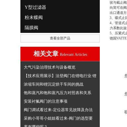
状与截止阀
Y型过滤器
向简可在阀
出口通道方
粉末蝶阀
3、碟式止
4、管道式
隔膜阀
力系数比
5、压紧式
查看全部产品
德国VAT
相关文章
Relevant Articles
大气污染治理技术与设备概览
【技术应用展示】法登阀门在锂电行业:锂
浓缩车间和锂沉淀烘干车间的挑战
饱和蒸汽和饱和蒸汽压力对照表和关系
安装衬氟阀门的注意事项
阀门调试看过来-定位器常见故障及办法
采购小哥哥小姐姐看过来-阀门的选型要
素有哪些呢？