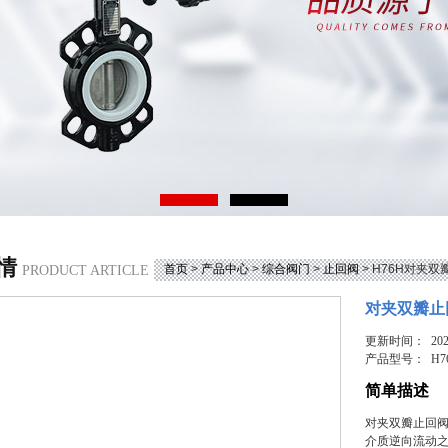
情
首页
>
产品中心
>
综合阀门
>
止回阀
> H76H对夹
PRODUCT ARTICLE
对夹双瓣止
更新时间： 2026
产品型号：
H7
简单描述
对夹双瓣止回
介质逆向流动