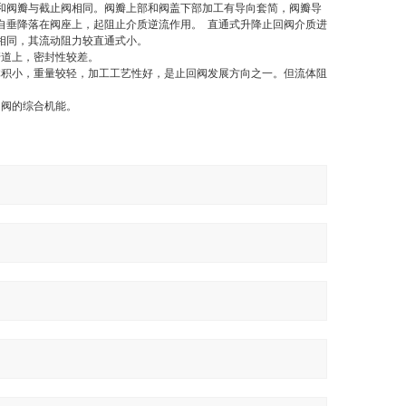
和阀瓣与截止阀相同。阀瓣上部和阀盖下部加工有导向套简，阀瓣导
自垂降落在阀座上，起阻止介质逆流作用。 直通式升降止回阀介质进
相同，其流动阻力较直通式小。
管道上，密封性较差。
体积小，重量较轻，加工工艺性好，是止回阀发展方向之一。但流体阻
角阀的综合机能。