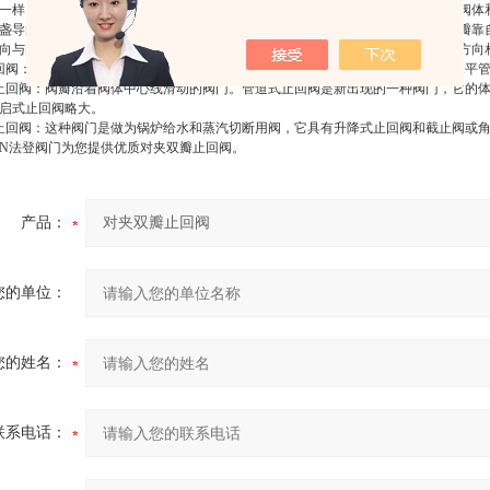
一样（可与截止阀通用），因此它的流体阻力系数较大。其结构与截止阀相似，阀体
盏导向简内自由升降，当介质顺流时，阀瓣靠介质推力开启，当介质停流时，阀瓣靠
向与阀座通道方向垂直；立式升降式止回阀，其介质进出口通道方向与阀座通道方向
回阀：阀瓣围绕阀座内的销轴旋转的止回阀。碟式止回阀结构简单，只能安装在水平
止回阀：阀瓣沿着阀体中心线滑动的阀门。管道式止回阀是新出现的一种阀门，它的
旋启式止回阀略大。
止回阀：这种阀门是做为锅炉给水和蒸汽切断用阀，它具有升降式止回阀和截止阀或
TEN法登阀门为您提供优质
对夹双瓣止回阀
。
产品：
您的单位：
您的姓名：
联系电话：