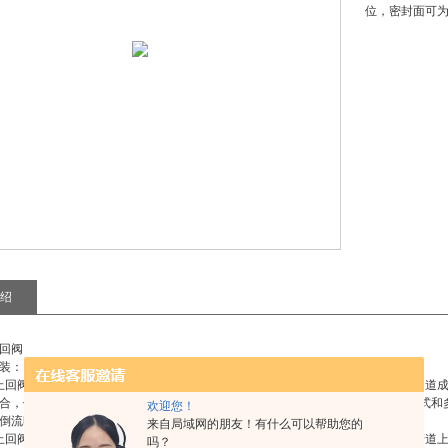
位，密封面可
绍
回阀
装：
止回阀：旋启式止回阀的阀瓣呈圆盘状，绕阀座通道的转轴作旋转运动，因阀内通道
合，但不宜用于脉动流，其密封性能不及升降式。旋启式止回阀分单瓣式、双瓣式和
欢迎您！
倒流时，减弱水力冲击。
来自局域网的朋友！有什么可以帮助您的
止回阀：阀瓣沿着阀体垂直中心线滑动的止回阀，升降式止回阀只能安装在水平管道上
吗？