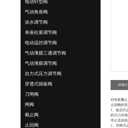
电动针型阀
气动角座阀
浓水调节阀
单座柱塞调节阀
电动温控调节阀
气动薄膜三通调节阀
气动薄膜调节阀
自力式压力调节阀
穿透式插板阀
详细介
刀闸阀
对夹双瓣止
闸阀
止回阀的安
1、旋启式
截止阀
的大口径场
停止流动或
止回阀
2、升降式