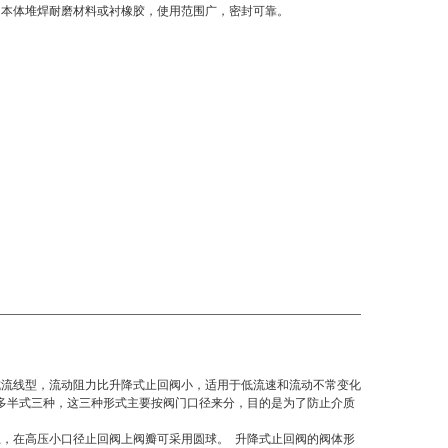
为本体堆焊耐磨材料或衬橡胶，使用范围广，密封可靠。
成流线型，流动阻力比升降式止回阀小，适用于低流速和流动不常变化
多半式三种，这三种形式主要按阀门口径来分，目的是为了防止介质
，在高压小口径止回阀上阀瓣可采用圆球。 升降式止回阀的阀体形