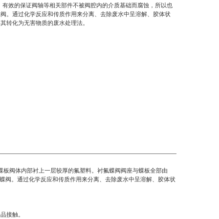
成，有效的保证阀轴等相关部件不被阀腔内的介质基础而腐蚀，所以也
蝶阀。通过化学反应和传质作用来分离、去除废水中呈溶解、胶体状
将其转化为无害物质的废水处理法。
蝶板阀体内部衬上一层较厚的氟塑料。衬氟蝶阀阀座与蝶板全部由
氟蝶阀。通过化学反应和传质作用来分离、去除废水中呈溶解、胶体状
物品接触。