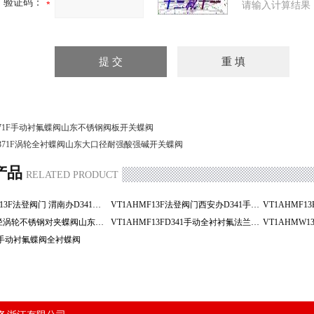
验证码：
请输入计算结果
71F手动衬氟蝶阀山东不锈钢阀板开关蝶阀
371F涡轮全衬蝶阀山东大口径耐强酸强碱开关蝶阀
产品
RELATED PRODUCT
VT1AHMF13F法登阀门 渭南办D341手动全衬衬氟 法兰蝶阀
VT1AHMF13F法登阀门西安办D341手动全衬衬氟 法兰蝶阀
D371大口径涡轮不锈钢对夹蝶阀山东手动衬氟蝶阀
VT1AHMF13FD341手动全衬衬氟法兰蝶阀
71手动衬氟蝶阀全衬蝶阀