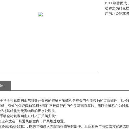
PTFE制作而
被称之为衬氟
态的污染物或
绍
手动全衬氟蝶阀山东对夹开关阀
的特征衬氟蝶阀是在会与介质接触的过流部件，括号
作而成，有效的保证阀轴等相关部件不被阀腔内的介质基础而腐蚀，所以也被称之为衬
或将其转化为无害物质的废水处理法。
手动全衬氟蝶阀山东对夹开关阀
安装:
阀应存放在干燥通风的室内，严禁堆迭放置。
通路两端必须封口，以防异物进入内腔而损伤密封部件。且应避免与油类或其它易燃