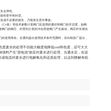
而失去弹性。
防损伤零件和衬层。
而造成不必要的损失，乃致发生意外事故。
量（Cv值）等技术参数计算阀门应选用的通径和阀门的开启度，如阀
使阀门的阀芯、杆受到介质的冲击而使阀门产生振动，阀芯杆长期在
门的使用寿命。在遇到超出使用技术条件范围时，应向制造厂提出，
度废水的处理不但能大幅度地降低cod和色度，还可大大
填料产生"原电池"效应对废水进行处理。当通水后，在设
放电形成电流对废水进行电解氧化和还原处理，以达到降解有机