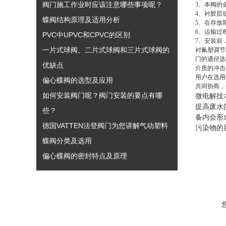
阀门施工作业时应该注意哪些事项呢？
3、本阀的
4、衬胶层
蝶阀结构原理及适用分析
5、在存放
6、运输过
PVC中UPVC和CPVC的区别
7、安装前
一片式球阀、二片式球阀和三片式球阀的
衬氟塑调节
门的通径选
优缺点
介质的冲击
用户在选用
偏心蝶阀的选型及应用
共同协商，
如何安装阀门呢？阀门安装的要点有哪
微电解技
提高废水
些？
备内会形
德国VATTEN法登阀门为您讲解气动塑料
污染物的
蝶阀分类及选用
偏心蝶阀的密封特点及原理