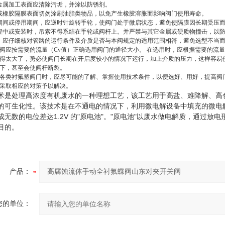
金属加工表面应清除污垢，并涂以防锈剂。
或橡胶隔膜表面切勿涂刷油脂类物品，以免产生橡胶溶胀而影响阀门使用寿命。
期间或停用期间，应逆时针旋转手轮，使阀门处于微启状态，避免使隔膜因长期受压
程中或安装时，吊索不得系结在手轮或阀杆上。并严禁与其它金属或硬质物撞击，以
，应仔细核对管路的运行条件及介质是否与本阀规定的适用范围相符，避免选型不当
阀应按需要的流量（Cv值）正确选用阀门的通径大小。 在选用时，应根据需要的流
得太大了，势必使阀门长期在开启度较小的情况下运行，加上介质的压力，这样容易
下，甚至会使阀杆断裂。
各类衬氟塑阀门时，应尽可能的了解、掌握使用技术条件，以便选好、用好，提高阀
采取相应的对策予以解决。
术是处理高浓度有机废水的一种理想工艺，该工艺用于高盐、难降解、高色
的可生化性。该技术是在不通电的情况下，利用微电解设备中填充的微电解
成无数的电位差达1.2V 的"原电池"。"原电池"以废水做电解质，通过
目的。
产品：
您的单位：